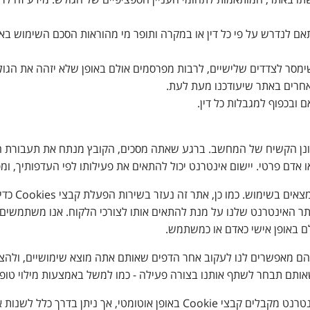
ו באתר, המותאמות לתחומי העניין הספציפיים של הגולש. מידע זה לרבו
תאם לנדרש על פי כל דין או במקרה ותופר מי מהוראות הסכם השימוש באת
 שימסר לצדדים שלישיים, לרבות מפרסמים אולם באופן שלא יזהה את הגול
 אחרים באתר שיעודכנו מעת לעת.
ובכפוף למגבלות כל דין.
קם על הכונן הקשיח של המחשב. ברגע שאתה מסכים, הקובץ מנתח את תעבו
 אדם פרטי. יישום אינטרנט יכול להתאים את פעילותו לפי העדפותיך, ו
אתר זה משת
ת אתר האינטרנט שלנו על מנת להתאים אותו לצורכי הלקוח. אנו משתמשים 
ם באופן אישי כאדם או כמשתמש.
 שהם מאפשרים לנו לעקוב אחר הדפים שאותם אתה מוצא שימושיים, ולהציע
שאותם תבחר לשתף אותנו בצורה פעילה - כמו למשל באמצעות מילוי טו