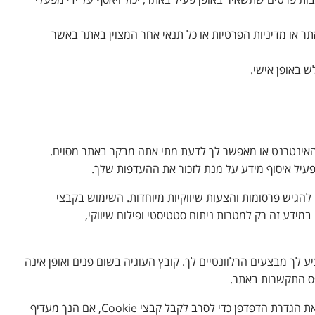
ת פרטים שתשאיר באופן פעיל באתר, יכול ויאסף על ידי מפעלי
ר או מדיניות הפרטיות או כל תנאי אחר המצוין באתר באשר
ש באופן אישי.
רת האינטרנט או מאפשר לך לדעת מתי אתה מבקר באתר מסוים.
מפעיל איסוף מידע על מנת לזכור את ההעדפות שלך.
מש בתוכנת סטטיסטיקה לאתרים, המזהה אילו דפים נמצאים בשימוש. כמו כן, אתר זה נעזר בשירות הפעלת קבצי Cookies כדי להגיש פרסומות והצעות שיווקיות מיוחדות. השימוש בקבצי
במידע זה רק למטרות ניתוח סטטיסטי ופילוח שיווקי,
 לך מבצעים הרלוונטיים לך. קובץ העוגיה בשום פנים ואופן אינה
פס התקשרות באתר.
אתה יכול לבחור אם לקבל או לדחות קבצי Cookie. רוב דפדפני האינטרנט מקבלים קבצי Cookie באופן אוטומטי, אך ניתן בדרך כלל לשנות את הגדרת הדפדפן כדי לסרב לקבל קבצי Cookie, אם הנך מעדיף