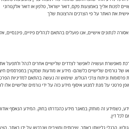
ויים לפנות אליך באמצעות פקס, דואר ישראל, טלפון או דואר אלקטרוני
אישית את האתר על פי הצרכים והרצונות שלך
רה לנתונים אישיים, אנו פועלים בהתאם לנהלים פיזיים, פיננסיים, אלק
ת מאפשרת ועשויה לאפשר לצדדים שלישיים אחרים לנהל ולתפעל את מער
או של גורמים שלישיים כלשהם- מידע או מודעות שמקורן במפרסמים חיצו
תאמת פרסומות וניתוח צרכי הגולש. שימוש זה נעשה בהתאם למדיניות הפרט
אופן פרטני על מנת למנוע איסוף מידע כזה על ידי גורמים שלישיים אלו ל
תשמ"א – 1981 הגולש רשאי לעיין במידע, כשמידע זה מוחזק במאגר מידע כהגדרתו בחוק. המ
 לכל דין.
, הרגלי גלישתו באתר, שירותים ומוצרים שנרכשו על ידו באתר, הצעות 