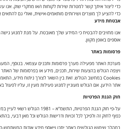
כדי ליצור איתך קשר למטרות שירות לקוחות ו/או מחקרי שוק. אנו עש
כדי להציע לך מוצרים ושירותים מותאמים-אישית, ואולי גם להתאים 
אבטחת מידע
אנו מחויבים להבטיח כי המידע שלך מאובטח. על מנת למנוע גישה אסו
אוספים באופן מקוון.
פרסומות באתר
מערכת האתר מפעילה מערך פרסומות ותכנים עצמאי. בנוסף, המערכ
ויצפה הגולש בהצעות שירות, תכנים, מידע או בפרסומות של האתר 
Cookies במחשב הגולש. זאת בין השאר לצורך ניתוח מידע, ה
אתר הידען. אם הגולש מעוניין למנוע פעילות מעין זו, עליו לפעול ב
חוק הגנת הפרטיות
על-פי חוק הגנת הפרטיות, ה
כפוף לחוק זה ולפיכך לכל זכויות ודרישות הגולש וכל מאן דבעי, בהתאם
במהלך שימוש הגולשים באתר יתכן וייאסף מידע אודות המשתמש-הגולש