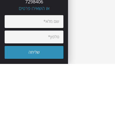
7298406
או השאירו פרטים
יצירת קשר
מרכז לוגיסטי צריפין
טלפון:
077-7298406
פקס: 03-9523245