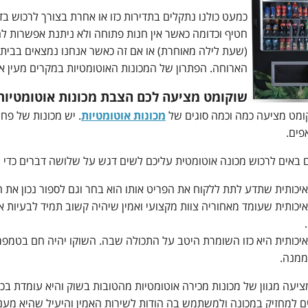
כמעט כולנו נתקלים בתדירות כזו או אחרת בצורך לרכוש בדח
חטיף וכדומה כאשר אין חנות פתוחה ולא ניתנת אפשרות ל
(שעת לילה מאוחרת) או אם זה כאשר אנחנו נמצאים בבית מ
הארוחה. הפתרון של המכונות האוטומטיות במקרים מעין אל
שוקומט מציעה לכם הצבת מכונות אוטומטיות
מט מציעה כמה וכמה סוגים של
מכונות אוטומטיות
. יש מכונות של פח
פים.
באים לרכוש מכונה אוטומטית עליכם לשים דגש על שלושה דברים כדי 
איכותית שתדע לתת ללקוח את הפריט אותו הוא בחר וגם לספור נכון את 
איכותית שעומד מאחוריה צוות מקצועי ואמין שיהיה קשוב תמיד לבעיות 
איכותית היא כזו השומרת היטב על התכולה שבה. השוקו יהיה חם בטמפ
מנה.
ציעה מגוון של מכונות מכירה אוטומטיות מהטובות בשוק והיא עומדת בכ
ים למחזיק במכונה ולמשתמש בה הודות לשירות האמין והיעיל שהיא מעני