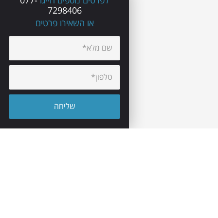
לפרטים נוספים חייגו
077-
7298406
או השאירו פרטים
יצירת קשר